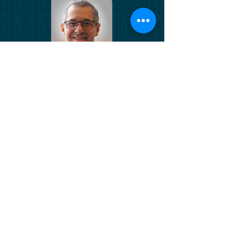
Reinaldo Le Grazie
S
ócio da Panamby Capital, ex-Diretor de Política
Monetária do Banco Central. Ex CIO e Ex CEO da
BRAM - Bradesco Asset Management. Membro do
Conselho de Administração da CETIP e VP
da
AN
BIMA. Foi sócio na Nitor e Proventus Invest e
Consultor em projetos de Mercado Secundário de
Títulos Soberanos e Privados no BID. Ex director-
executivo de Tesouraria no Lloyds Bank PLC.
Graduado em Administração Pública pela FGV com
extensão executiva pelo INSEAD.
Disclaimer