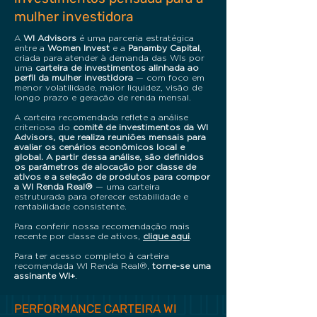
mulher investidora
A
WI Advisors
é uma parceria estratégica
entre a
Women Invest
e a
Panamby Capital
,
criada para atender à demanda das WIs por
uma
carteira de investimentos alinhada ao
perfil da mulher investidora
— com foco em
menor volatilidade, maior liquidez, visão de
longo prazo e geração de renda mensal.
A carteira recomendada reflete a análise
criteriosa do
comitê de investimentos da WI
Advisors, que realiza reuniões mensais para
avaliar os cenários econômicos local e
global. A partir dessa análise, são definidos
os parâmetros de alocação por classe de
ativos e a seleção de produtos para compor
a WI Renda Real®
— uma carteira
estruturada para oferecer estabilidade e
rentabilidade consistente.
Para conferir nossa recomendação mais
recente por classe de ativos,
clique aqui
.
Para ter acesso completo à carteira
recomendada WI Renda Real®,
torne-se uma
assinante WI+
.
PERFORMANCE CARTEIRA WI