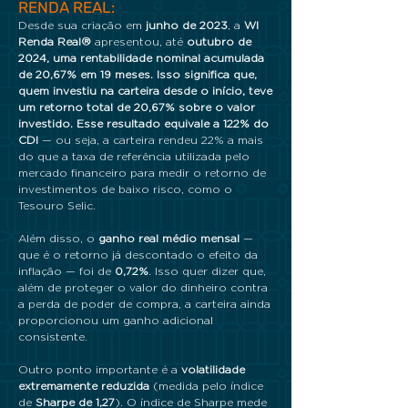
RENDA REAL:
Desde sua criação em
junho de 2023
, a
WI
Renda Real®
apresentou, até
outubro de
2024, uma rentabilidade nominal acumulada
de 20,67% em 19 meses. Isso significa que,
quem investiu na carteira desde o início, teve
um retorno total de 20,67% sobre o valor
investido. Esse resultado equivale a 122% do
CDI
— ou seja, a carteira rendeu 22% a mais
do que a taxa de referência utilizada pelo
mercado financeiro para medir o retorno de
investimentos de baixo risco, como o
Tesouro Selic.
Além disso, o
ganho real médio mensal
—
que é o retorno já descontado o efeito da
inflação — foi de
0,72%
. Isso quer dizer que,
além de proteger o valor do dinheiro contra
a perda de poder de compra, a carteira ainda
proporcionou um ganho adicional
consistente.
Outro ponto importante é a
volatilidade
extremamente reduzida
(medida pelo índice
de
Sharpe de 1,27
). O índice de Sharpe mede